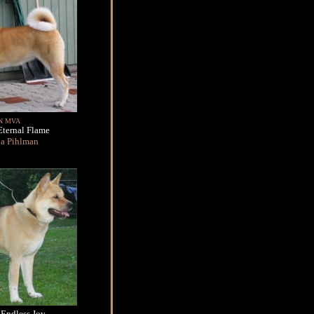
N MVA
Eternal Flame
ja Pihlman
 Endless Joy