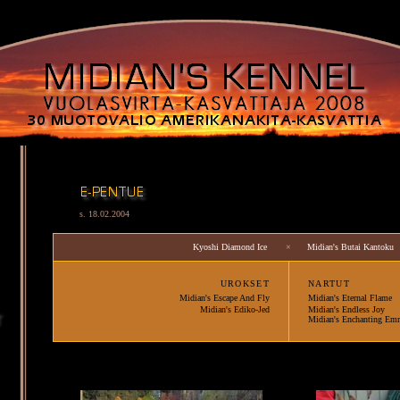
s. 18.02.2004
Kyoshi Diamond Ice
×
Midian's Butai Kantoku
URO
KSET
NARTUT
Midian's Escape And Fly
Midian's Eternal Flame
Midian's Ediko-Jed
Midian's Endless Joy
Midian's Enchanting Em