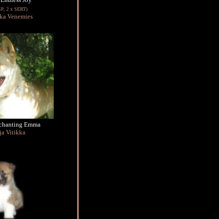
P, 2 x SERT)
ka Venemies
nchanting Emma
ja Vitikka