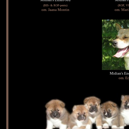
(BIS- & ROP-pentu)
(ROP, VS
om. Jaana Montin
om. Mari
Midian's E
om. Er