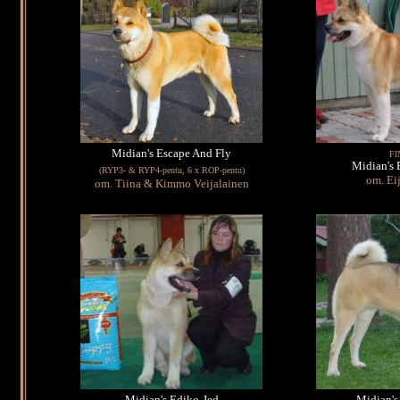
Midian's Escape And Fly
FI
Midian's 
(RYP3- & RYP4-pentu, 6 x ROP-pentu)
om. Ei
om. Tiina & Kimmo Veijalainen
Midian's Ediko-Jed
Midian's