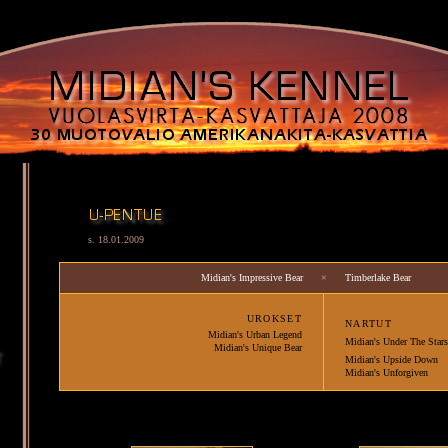
s. 18.01.2009
Midian's Impressive Bear
×
Timberlake Bear
URO
KSET
NARTUT
Midian's Urban Legend
Midian's Under The Stars
Midian's Unique Bear
Midian's Upside Down
Midian's Unforgiven