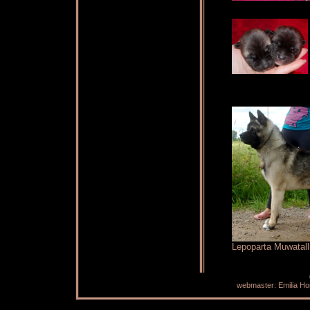
Lepoparta Muwatall
webmaster: Emilia H