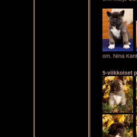
om. Nina Kant
5-viikkoiset 