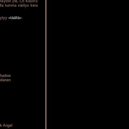
 Akyton (NL Ch Kevin's
illa tumma väritys kera
öytyy
»täältä«
Shadow
ilanen
k Angel