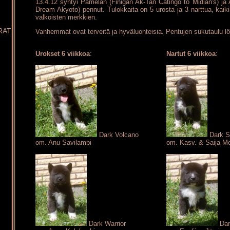
13.4.12 syntyi Pamelan (Finigan Ak-Tan Catingo to Midian's) ja
Dream Akyoto) pennut. Tulokkaita on 5 urosta ja 3 narttua, kaik
valkoisten merkkien.
RAT
Vanhemmat ovat terveitä ja hyväluonteisia. Pentujen sukutaulu l
Urokset 6 viikkoa
:
Nartut 6 viikkoa
:
Dark Volcano
Dark 
om. Anu Savilampi
om. Kasv. & Saija Mo
Dark Warrior
Dar