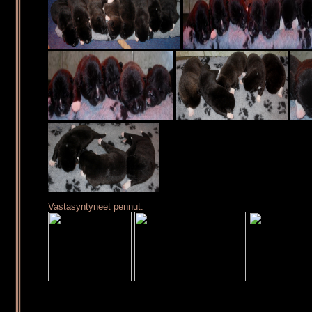
Vastasyntyneet pennut: