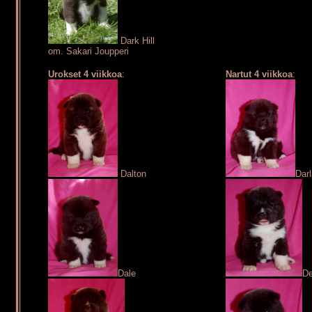
Dark Hill
om. Sakari Joupperi
Urokset 4 viikkoa
:
Nartut 4 viikkoa
:
Dalton
Darl
Dale
De