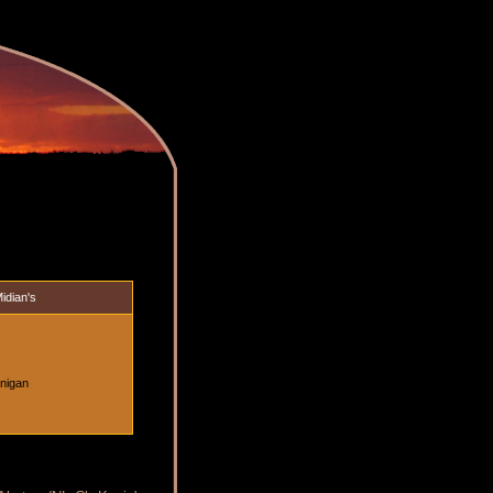
idian's
inigan