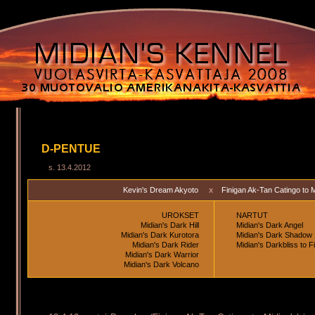
D-PENTUE
s. 13.4.2012
Kevin's Dream Akyoto
x
Finigan Ak-Tan Catingo to M
UROKSET
NARTUT
Midian's Dark Hill
Midian's Dark Angel
Midian's Dark Kurotora
Midian's Dark Shadow
Midian's Dark Rider
Midian's Darkbliss to F
Midian's Dark Warrior
Midian's Dark Volcano