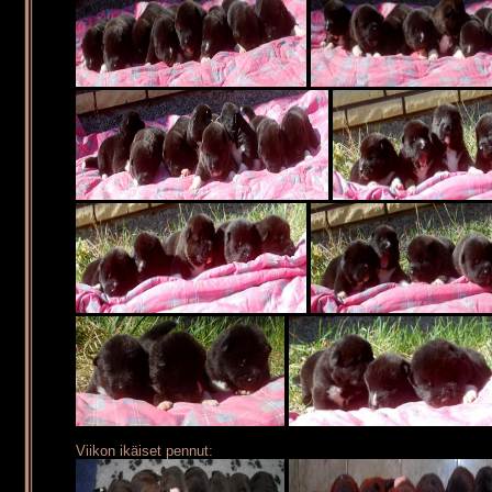
Viikon ikäiset pennut: