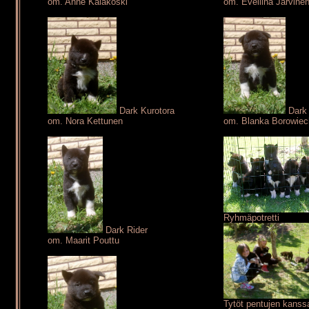
om. Anne Kalakoski
om. Eveliina Järvine
Dark Kurotora
Dark 
om. Nora Kettunen
om. Blanka Borowiec
Ryhmäpotretti
Dark Rider
om. Maarit Pouttu
Tytöt pentujen kanss