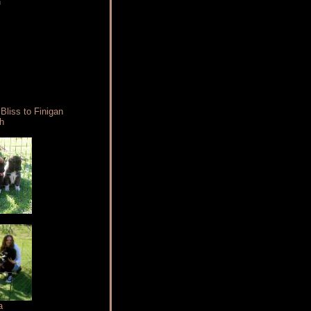
n
Bliss to Finigan
h
a