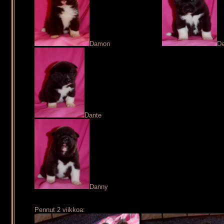
Damon
De
Dante
Danny
Pennut 2 viikkoa: