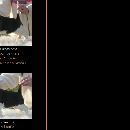
s Anastacia
VSP, 3 x SERT)
ja Rinne &
, Midian's Kennel
s Ancelika
ri Laitila