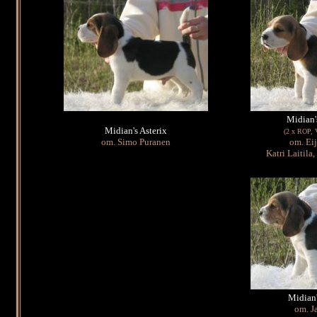
Midian'
Midian's Asterix
(2 x ROP, 
om. Simo Puranen
om. Ei
Katri Laitila
Midian'
om. Ja