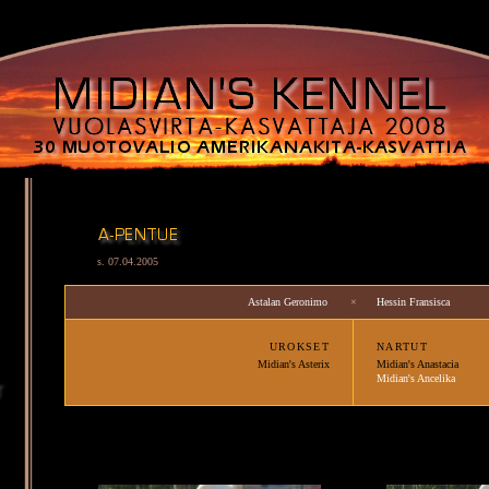
s. 07.04.2005
Astalan Geronimo
×
Hessin Fransisca
URO
KSET
NARTUT
Midian's Asterix
Midian's Anastacia
Midian's Ancelika