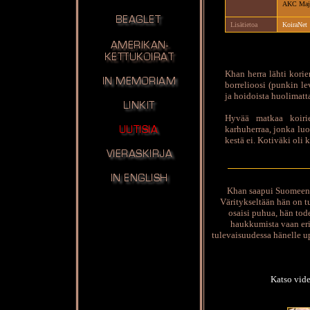
AKC Majo
Lisätietoa
KoiraNet
Khan herra lähti korie
borrelioosi (punkin le
ja hoidoista huolimat
Hyvää matkaa koiri
karhuherraa, jonka luo
kestä ei. Kotiväki oli 
Khan saapui Suomeen l
Väritykseltään hän on t
osaisi puhua, hän tode
haukkumista vaan er
tulevaisuudessa hänelle up
Katso vide