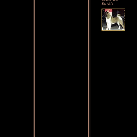
Torazo's Saint
She Ain't