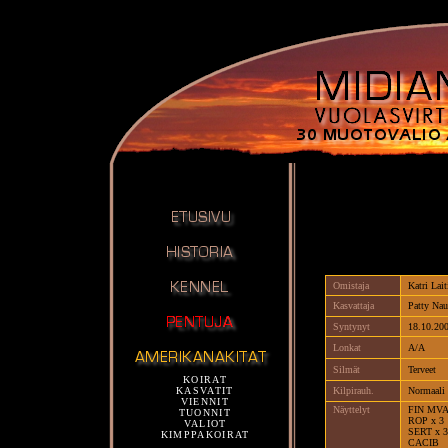
Omistaja
Katri Lai
Kasvattaja
Patty Nau
Syntynyt
18.10.20
Lonkat
A/A
Silmät
Terveet
KOIRAT
KASVATIT
Kilpirauh.
Normaali
VIENNIT
Näyttelyt
FIN MV
TUONNIT
ROP x 3
VALIOT
SERT x 3
KIMPPAKOIRAT
CACIB