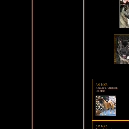
AM
MVA
Regalia's American
Emblem
AM MVA