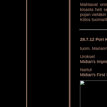
Mahtavat onni
kisasta heti s
pojan vieläkin
Kiitos tuomaril
28.7.12 Pori 
tuom. Marian
Urokset
Midian's Impr
Nartut
Midian's Firs