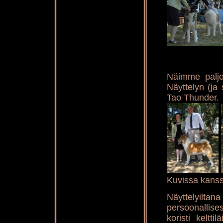
Näimme paljo
Näyttelyn (ja
Tao Thunder.
Kuvissa kans
Näyttelyilt
persoonallises
koristi keltti