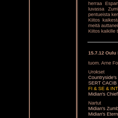
herraa Espan
luvassa Zum
pentueista ke
Kiitos kaikes
meitä auttanei
Kiitos kaikille
15.7.12 Oulu
tuom. Arne Fo
Urokset
Countryside
SERT CACIB
FI & SE & IN
Midian's Chi
Nartut
Midian's Zum
Midian's Ete