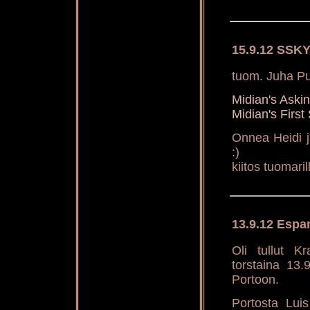
15.9.12 SSKY
tuom. Juha P
Midian's Aski
Midian's Firs
Onnea Heidi j
:)
kiitos tuomaril
13.9.12 Espan
Oli tullut K
torstaina 13.
Portoon.
Portosta Luis