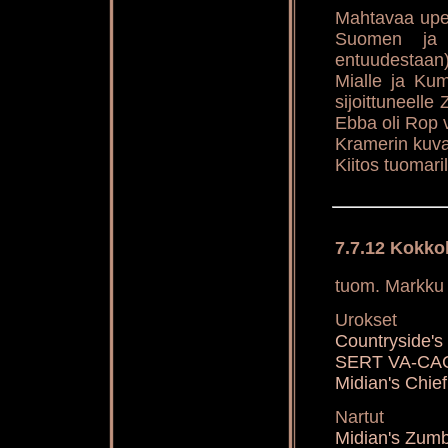
Mahtavaa upee
Suomen ja R
entuudestaan
Mialle ja Kum
sijoittuneelle
Ebba oli Rop v
Kramerin kuva
Kiitos tuomaril
7.7.12 Kokko
tuom. Markku 
Urokset
Countryside
SERT VA-CA
Midian's Chi
Nartut
Midian's Zum