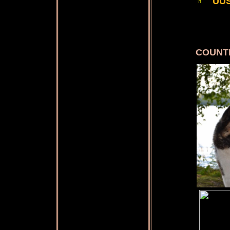
UUS
COUNTR