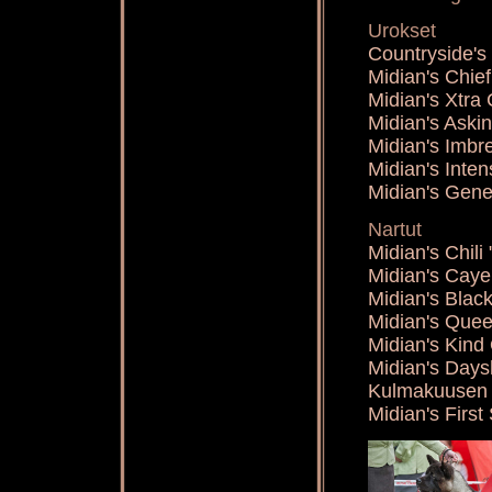
Urokset
Countryside'
Midian's Chi
Midian's Xtra
Midian's Aski
Midian's Imbr
Midian's Inte
Midian's Gene
Nartut
Midian's Chil
Midian's Cay
Midian's Blac
Midian's Que
Midian's Kin
Midian's Days
Kulmakuusen 
Midian's Firs