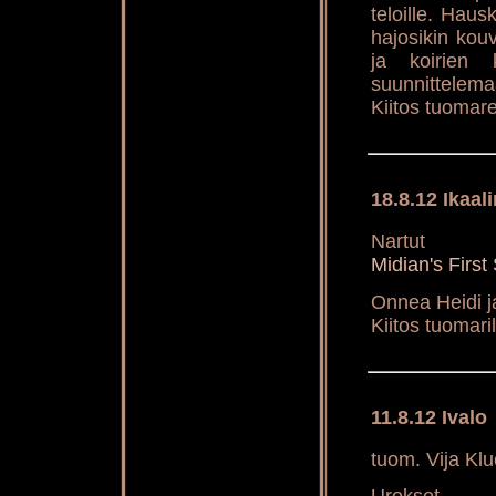
teloille. Haus
hajosikin kou
ja koirien 
suunnittelema
Kiitos tuomarei
18.8.12 Ikaal
Nartut
Midian's Fir
Onnea Heidi j
Kiitos tuomaril
11.8.12 Ivalo
tuom. Vija Klu