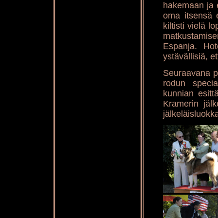
hakemaan ja e
oma itsensä e
kiltisti vielä
matkustamis
Espanja. Hote
ystävällisiä, e
Seuraavana pä
rodun specia
kunnian esitt
Kramerin jälk
jälkeläisluokka