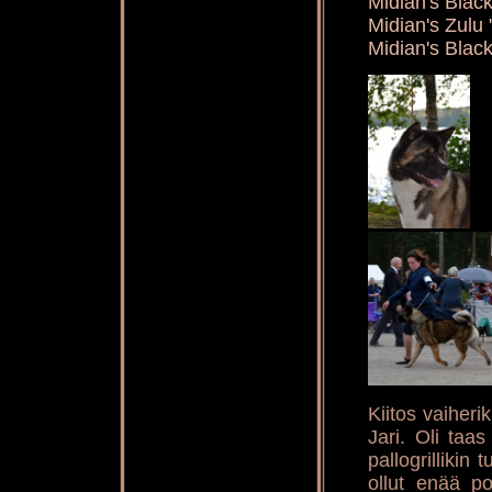
Midian's Blac
Midian's Zulu
Midian's Blac
Kiitos vaiheri
Jari. Oli taas
pallogrillikin 
ollut enää pol