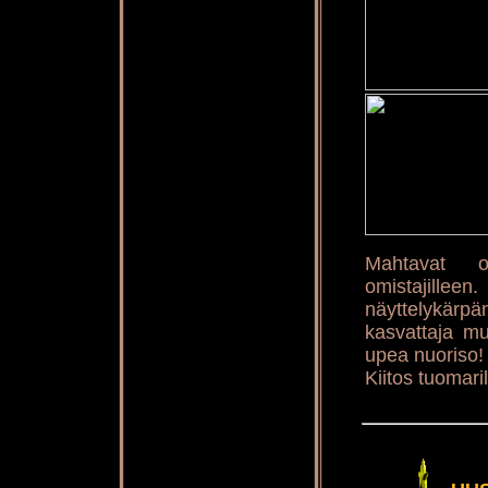
Mahtavat on
omistajillee
näyttelykärpä
kasvattaja mu
upea nuoriso!
Kiitos tuomaril