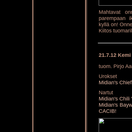
Mahtavat onn
parempaan ik
kyllä on! Onne
Kiitos tuomaril
21.7.12 Kemi
tuom. Pirjo Aa
Urokset
Midian's Chi
Nartut
Midian's Chil
Midian's Ba
CACIB!