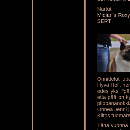
Nartut
Midian's Rox
SERT
Onnittelut up
Hyvä Heli, he
edes yksi "pä
että pää on k
piippananokki
Onnea Jenni j
Kiitos tuomarei
Tänä vuonna jä