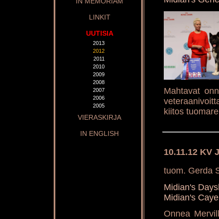
IN MEMORIAM
LINKIT
UUTISIA
2013
2012
2011
2010
2009
2008
Mahtavat onn
2007
2006
veteraanivoitta
2005
kiitos tuomarei
VIERASKIRJA
IN ENGLISH
10.11.12 KV 
tuom. Gerda S
Midian's Day
Midian's Cay
Onnea Mervill