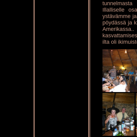
tunnelmasta
Illalliselle o
ystävämme ja
pöydässä ja ku
Amerikassa..
kasvattamises
ilta oli ikimuis