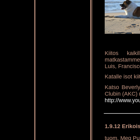
Kiitos kaik
matkastamme m
Luis, Francisc
Katalle isot k
Katso Beverly
Clubin (AKC) 
http://www.y
1.9.12 Erikoi
tuom. Meg Pur