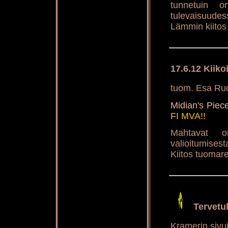
tunnetuin 
tulevaisuudes
Lämmin kiitos 
17.6.12 Kiiko
tuom. Esa Ruo
Midian's Pie
FI MVA!!
Mahtavat on
valioitumisest
Kiitos tuomarei
Tervetu
Kramerin sivu