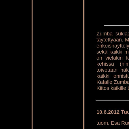
Zumba suklaa
täytettyään. M
erikoisnäytte
sekä kaikki m
on vieläkin l
kehissä (ni
toivotaan nä
kaikki onnist
Katalle Zumba
Kiitos kaikille
10.6.2012 Tuu
tuom. Esa Ruo