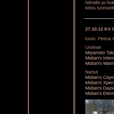
Niinalle ja Nuk
kiitos tuomaril
27.10.12 KV 
tuom. Petrus
Urokset
Miyamoto Ta
Midian's Inte
Midian's Warr
Nartut
Midian's Cay
Midian's Xpe
Midian's Day
Midian's Eter