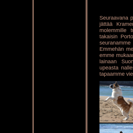
Seuraavana pä
jättää Krame
molemmille 
takaisin Port
seuranamme
Emmehän me k
emme mukaan 
lainaan Suom
upeasta nall
tapaamme vie