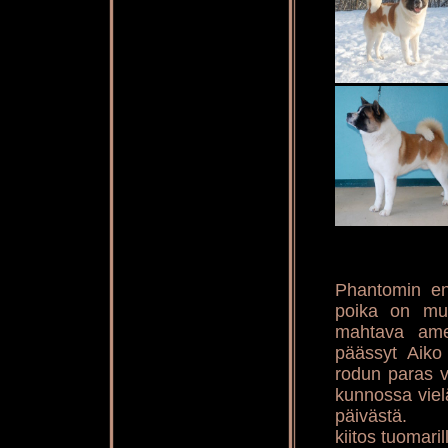
Phantomin en
poika on muu
mahtava amer
päässyt Aiko 
rodun paras v
kunnossa vielä
päivästä.
kiitos tuomaril