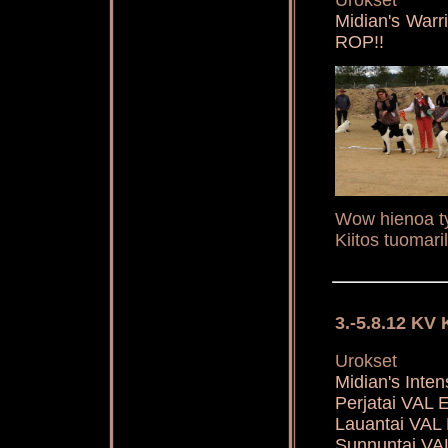
Urokset
Midian's War
ROP!!
Wow hienoa työ
Kiitos tuomaril
3.-5.8.12 KV
Urokset
Midian's Inten
Perjatai VAL
Lauantai VAL
Sunnuntai VA