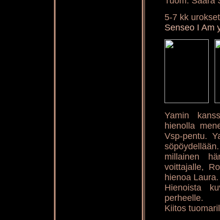
Tuom. Saara 
5-7 kk urokset
Senseo I Am 
Yamin kanss
hienolla mene
Vsp-pentu. Y
söpöydellään.
millainen h
voittajalle, 
hienoa Laura.
Hienoista ku
perheelle.
Kiitos tuomaril