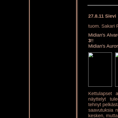
27.8.11 Sievi
tuom. Sakari P
Midian's Alv
3
!!
Midian's Aur
Kettulapset 
näyttelyt tu
tehnyt pelkäs
saavutuksia n
kesken, mutta