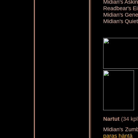
Midian's Aski
Readbear's Ei
Midian's Gene
Midian's Quie
Nartut
(34 kpl
Midian's Zu
paras häntä