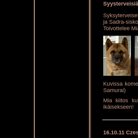
Syysterveisi
Syksyterveiset
ja Sadra-sisko
Toivottelee Mi
Kuvissa komei
Samurai)
Mia kiitos k
ikäisekseen!
16.10.11 Cze