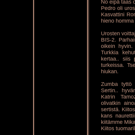
No eipä taas o
Pedro oli uros
Kasvattini Ro
hieno homma m
Urosten voitta
BIS-2. Parhai
oikein hyvin.
Turkkia kehut
kertaa.. siis
turkeissa. Ts
hiukan.
Zumba tyttö l
Sertin.. hyvä
Katrin Tamo
olivatkin ain
sertistä. Kiito
kans nauretti
kiitämme Mika
Kiitos tuomaril