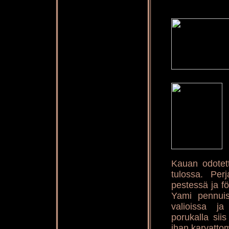
Kauan odotett
tulossa. Per
pestessä ja fö
Yami pennuis
valioissa ja
porukalla sii
ihan karvattom