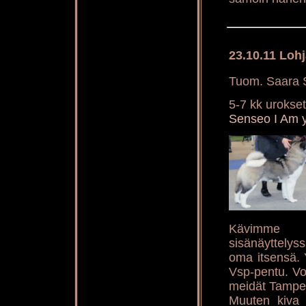
23.10.11 Loh
Tuom. Saara 
5-7 kk urokset
Senseo I Am 
Kävimme h
sisänäyttelyss
oma itsensä. 
Vsp-pentu. Voi
meidät Tampere
Muuten kiva 