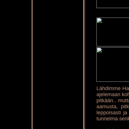
Lähdimme Han
ajelemaan koht
pitkään.. mutt
aamusta, pitk
leppoisasti j
tunnelma senk