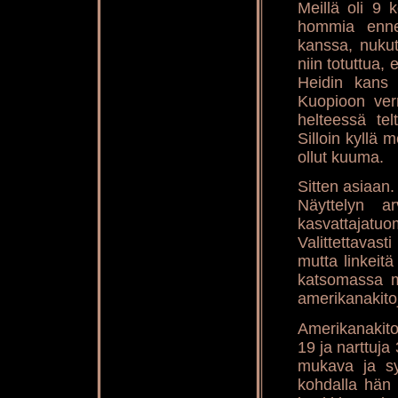
Meillä oli 9 
hommia enne
kanssa, nuku
niin totuttua,
Heidin kans 
Kuopioon ver
helteessä te
Silloin kyllä 
ollut kuuma.
Sitten asiaan.
Näyttelyn ar
kasvattajat
Valittettavas
mutta linkeitä
katsomassa m
amerikanakito
Amerikanakitoj
19 ja narttuja
mukava ja sy
kohdalla hän 