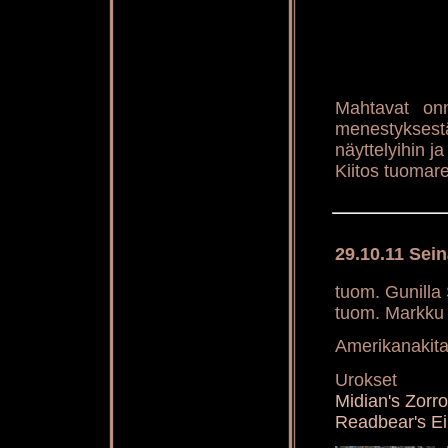
Mahtavat onn
menestyksest
näyttelyihin j
Kiitos tuomarei
29.10.11 Sei
tuom. Gunilla
tuom. Markku 
Amerikanakita
Urokset
Midian's Zorr
Readbear's Ei