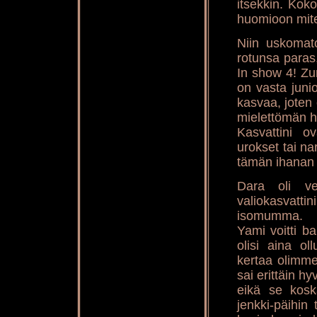
itsekkin. Kok
huomioon miten
Niin uskomato
rotunsa paras
In show 4! Zum
on vasta junio
kasvaa, joten o
mielettömän hy
Kasvattini o
urokset tai na
tämän ihanan 
Dara oli v
valiokasvatt
isomumma.
Yami voitti ba
olisi aina ol
kertaa olimme
sai erittäin h
eikä se koska
jenkki-päihin