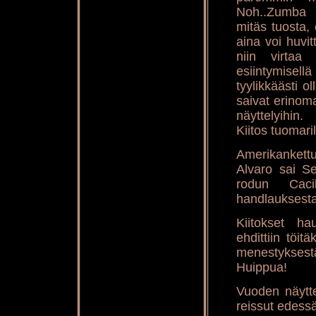
Noh..Zumba 
mitäs tuosta, 
aina voi huvit
niin virtaa
esiintymisel
tyylikkäästi 
saivat erinom
näyttelyihin.
Kiitos tuomaril
Amerikankettu
Alvaro sai Se
rodun Cacib
handlauksesta.
Kiitokset ha
ehdittiin töit
menestyksestä
Huippua!
Vuoden näytte
reissut edessä