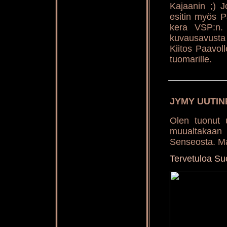
Kajaanin ;) J
esitin myös Pa
kera VSP:n. O
kuvausavusta j
Kiitos Paavoll
tuomarille.
JYMY UUTIN
Olen tuonut 
muualtakaan 
Senseosta. Ma
Tervetuloa 