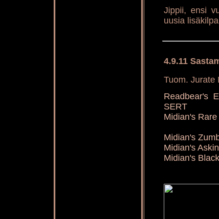
Jippii, ensi 
uusia lisäkilpa
4.9.11 Sasta
Tuom. Jurate 
Readbear's E
SERT
Midian's Rar
Midian's Zu
Midian's Aski
Midian's Blac