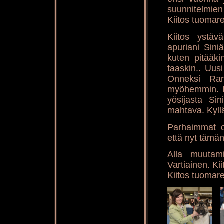
suunnitelmien 
Kiitos tuomarei
Kiitos ystäv
apuriani Sini
kuten pitääki
taaskin.. Uusi
Onneksi Ran
myöhemmin. Lä
yösijasta Sin
mahtava. Kyllä
Parhaimmat on
että nyt tämän
Alla muutam
Vartiainen. Kii
Kiitos tuomarei