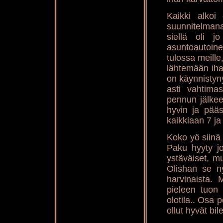
Kaikki alkoi
suunnitelmana
siellä oli 
asuntoautoin
tulossa meill
lähtemään ihan
on käynnistyny
asti vahtima
pennun jälkeen
hyvin ja pää
kaikkiaan 7 ja 
Koko yö siinä 
Paku hyyty jo
ystäväiset, mu
Olishan se ny
harvinaista. 
pieleen tuon
olotila.. Osa 
ollut hyvät bile