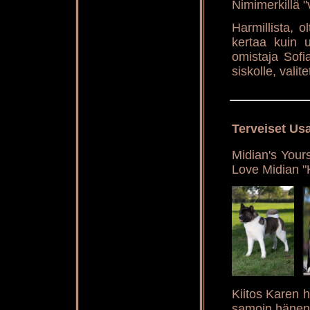
Nimimerkillä "
Harmillista, o
kertaa kuin u
omistaja Sofi
siskolle, valit
Terveiset Us
Midian's Your
Love Midian "
Kiitos Karen h
samoin hänen 