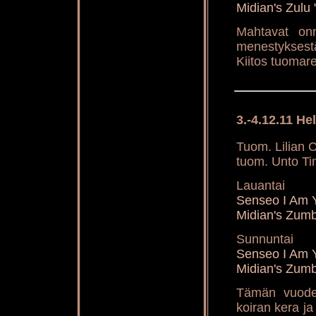
Midian's Zulu
Mahtavat onn
menestyksest
Kiitos tuomarei
3.-4.12.11 He
Tuom. Lilian C
tuom. Unto Ti
Lauantai
Senseo I Am 
Midian's Zum
Sunnuntai
Senseo I Am 
Midian's Zum
Tämän vuoden
koiran kera ja