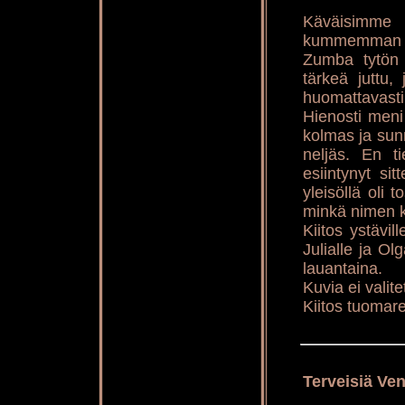
Käväisimme 
kummemman s
Zumba tytön 
tärkeä juttu,
huomattavasti
Hienosti meni
kolmas ja sun
neljäs. En t
esiintynyt si
yleisöllä oli 
minkä nimen k
Kiitos ystävi
Julialle ja Ol
lauantaina.
Kuvia ei valite
Kiitos tuomarei
Terveisiä Ven