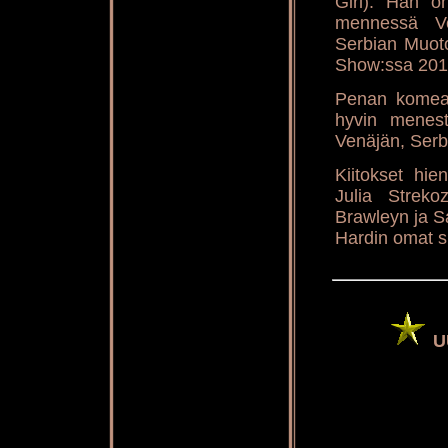
Girl). Hän o
mennessä Ve
Serbian Muoto
Show:ssa 2011
Penan komea
hyvin menes
Venäjän, Serbi
Kiitokset hien
Julia Streko
Brawleyn ja Sa
Hardin omat s
U