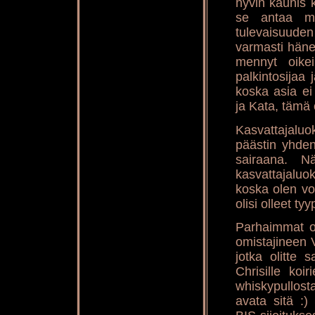
hyvin kaunis 
se antaa min
tulevaisuude
varmasti häne
mennyt oike
palkintosijaa
koska asia ei
ja Kata, tämä o
Kasvattajaluo
päästin yhden
sairaana. N
kasvattajaluok
koska olen vo
olisi olleet tyy
Parhaimmat onn
omistajineen V
jotka olitte 
Chrisille koi
whiskypullost
avata sitä :