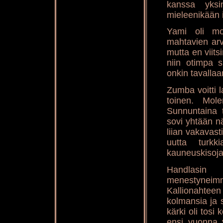
kanssa yksi
mieleenikään i
Yami oli mo
mahtavien arv
mutta en viit
niin otimpa 
onkin tavallaa
Zumba voitti 
toinen. Mol
Sunnuntaina t
sovi yhtään n
liian vakavast
uutta turkk
kauneuskisoja,
Handlasin
menestyne
Kallionahteen
kolmansia ja 
kärki oli tos
ensi vuonna 