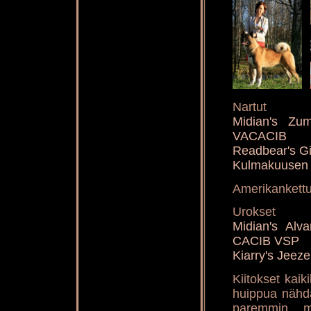
Nartut
Midian's Z
VACACIB
Readbear's Gi
Kulmakuusen 
Amerikankettu
Urokset
Midian's Al
CACIB VSP
Kiarry's Jee
Kiitokset kaik
huippua nähdä
paremmin mi