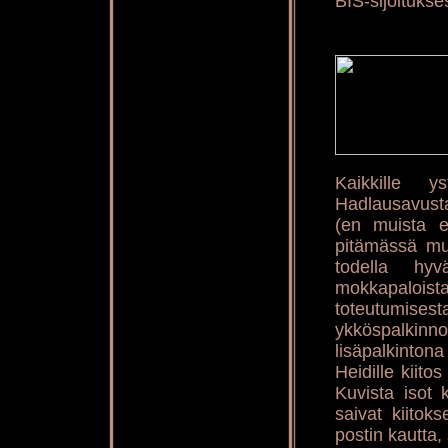
BIS-sijoitukse
Kaikkille y
Hadlausavusta 
(en muista en
pitämässä muk
todella hyv
mokkapalois
toteutumises
ykköspalkin
lisäpalkintona
Heidille kiito
Kuvista isot k
saivat kiitoks
postin kautta, 